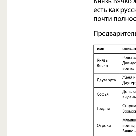
Князь Вячко 
есть как русс
почти полнос
Предваритель
имя
описан
Родств
Князь
Давыдо
Вячко
воител
Женя к
Даугерута
Даугер
Дочь к
Софья
выдань
Старша
Гридни
Возмож
Младша
Отроки
воины,
Вячко 