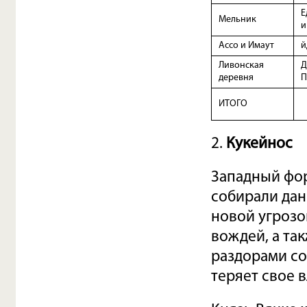
Е
Мельник
и
Ассо и Имаут
й
Ливонская
Д
деревня
П
ИТОГО
2.
Кукейнос
Западный фор
собирали дань
новой угрозо
вождей, а так
раздорами со
теряет свое 