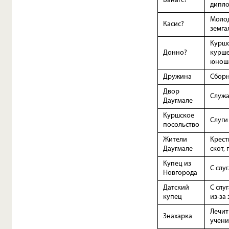
Ванагс?
дипло
Молод
Касис?
земга
Куршс
Донно?
курше
юнош
Дружина
Сборн
Двор
Служа
Даугмале
Куршское
Слуги
посольство
Жители
Крест
Даугмале
скот, 
Купец из
С слу
Новгорода
Датский
С слу
купец
из-за
Лечит
Знахарка
учени