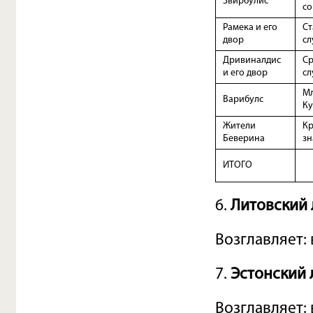
Звирбулис
со
Рамека и его
Ст
двор
сл
Дривиналдис
Ср
и его двор
сл
Мл
Варибулс
Ку
Жители
Кр
Беверина
зн
ИТОГО
6.
Литовский 
Возглавляет:
7.
Эстонский 
Возглавляет: