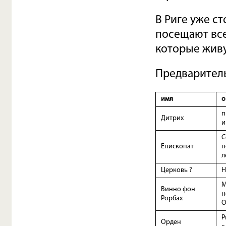
В Риге уже с
посещают все
которые живу
Предваритель
имя
о
п
Дитрих
и
С
Епископат
п
л
Церковь ?
Н
М
Винно фон
н
Рорбах
О
Р
Орден