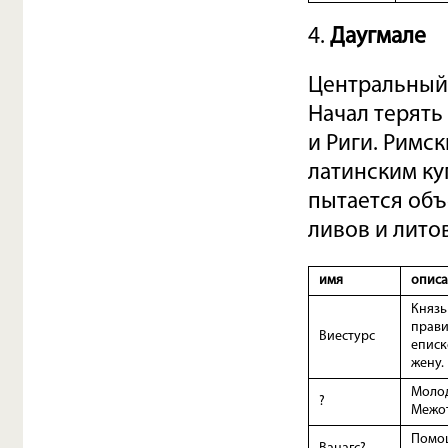
4.
Даугмале
Центральный 
Начал терять
и Риги. Римск
латинским ку
пытается объ
ливов и лито
имя
описа
Князь
прави
Виестурс
еписк
жену.
Молод
?
Межот
Помощ