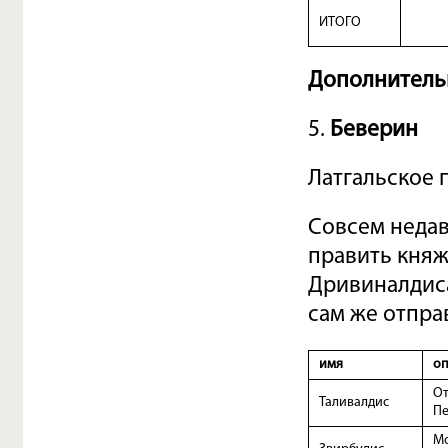
ИТОГО
Дополнительн
5.
Беверин
Латгальское 
Совсем недав
править княж
Дривиналдиса
сам же отпра
имя
оп
От
Таливалдис
Пе
Мо