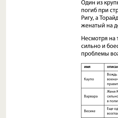
Один из круп
погиб при ст
Ригу, а Тора
женатый на д
Несмотря на 
сильно и бое
проблемы во
имя
описа
Вождь
Каупо
воена
правит
Женя К
Варвара
сильно
в поли
Еще од
Весике
возгла