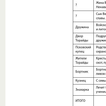
Жена В
?
Ненави
Сын Ве
?
славы.
Войско
Дружина
и лито
Двор
Подруг
Торайды
дружин
Псковский
Родств
купец
охрано
Жители
Кресть
Торайды
скот, п
Бортни
Бортник
ливов 
Кузнец
С семь
Лечит 
Знахарка
учени
ИТОГО