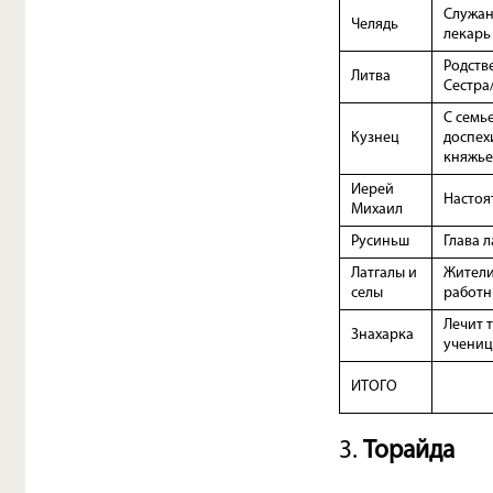
Служан
Челядь
лекарь
Родств
Литва
Сестра
С семь
Кузнец
доспех
княжье
Иерей
Настоя
Михаил
Русиньш
Глава л
Латгалы и
Жители
селы
работн
Лечит 
Знахарка
учениц
ИТОГО
3.
Торайда