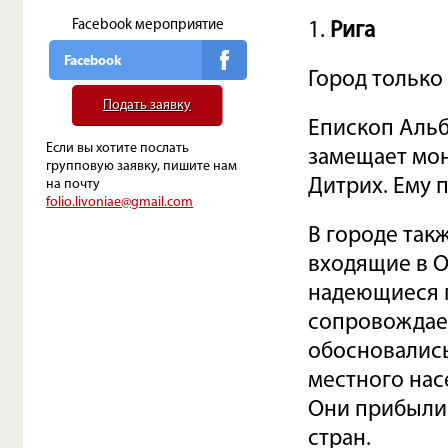
Facebook мероприятие
1.
Рига
Facebook
Город только
Подать заявку
Епископ Альб
Если вы хотите послать
замещает мон
групповую заявку, пишите нам
Дитрих. Ему 
на почту
folio.livoniae@gmail.com
В городе так
входящие в 
надеющиеся п
сопровождает
обосновались
местного нас
Они прибыли 
стран.