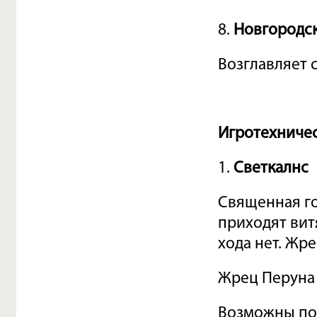
8.
Новгородск
Возглавляет 
Игротехничес
1.
Светкалнс
Священная го
приходят вит
хода нет. Жр
Жрец Перуна 
Возможны пом