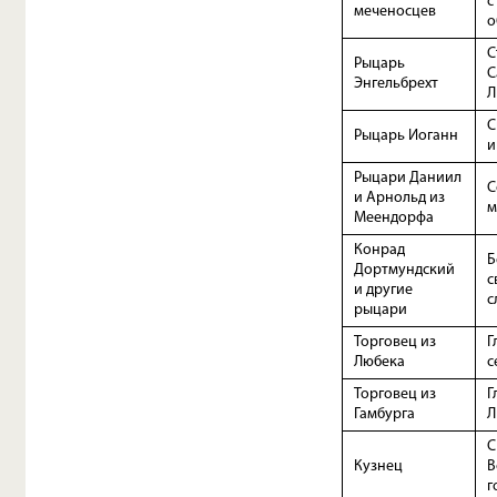
с
меченосцев
о
С
Рыцарь
С
Энгельбрехт
Л
С
Рыцарь Иоганн
и
Рыцари Даниил
С
и Арнольд из
м
Меендорфа
Конрад
Б
Дортмундский
с
и другие
с
рыцари
Торговец из
Г
Любека
с
Торговец из
Г
Гамбурга
Л
С
Кузнец
В
г