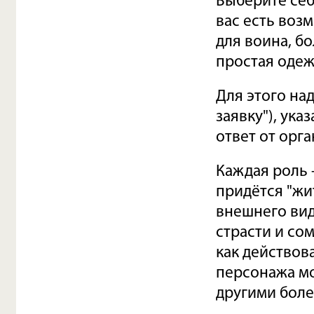
Выберите себ
вас есть воз
для воина, б
простая одеж
Для этого над
заявку"), ука
ответ от орга
Каждая роль -
придётся "жи
внешнего вид
страсти и со
как действов
персонажа мо
другими боле