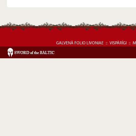
GALVENĀ FOLIO LIVONIAE
::
VISPĀRĪGI
::
M