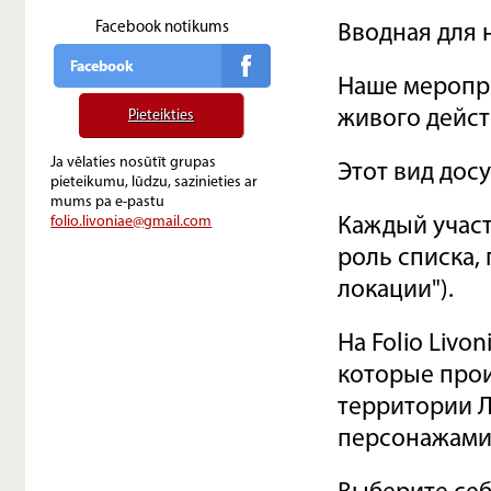
Facebook notikums
Вводная для 
Facebook
Наше меропри
живого действ
Pieteikties
Ja vēlaties nosūtīt grupas
Этот вид досу
pieteikumu, lūdzu, sazinieties ar
mums pa e-pastu
folio.livoniae@gmail.com
Каждый участ
роль списка,
локации").
На Folio Livo
которые прои
территории 
персонажами 