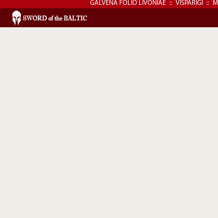
GALVENĀ FOLIO LIVONIAE
::
VISPĀRĪGI
::
M