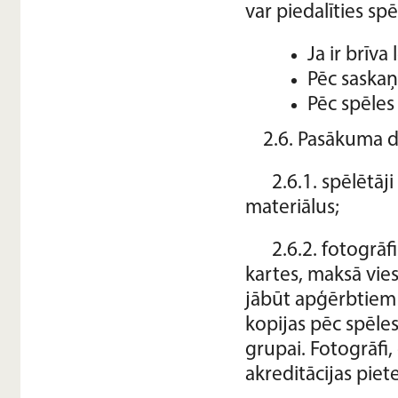
var piedalīties sp
Ja ir brīva
Pēc saskaņ
Pēc spēles
2.6. Pasākuma da
2.6.1. spēlētāj
materiālus;
2.6.2. fotogrāf
kartes, maksā vie
jābūt apģērbtiem s
kopijas pēc spēle
grupai. Fotogrāfi,
akreditācijas pie