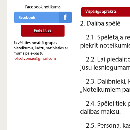
Facebook notikums
Vispārīgs apraksts
Facebook
2. Dalība spēlē
Pieteikties
2.1. Spēlētāja r
Ja vēlaties nosūtīt grupas
piekrīt noteikumi
pieteikumu, lūdzu, sazinieties ar
mums pa e-pastu
folio.livoniae@gmail.com
2.2. Lai piedal
jūsu iesniegumam
2.3. Dalībnieki
„Noteikumiem par
2.4. Spēlei tiek 
dalības maksu.
2.5. Persona, ka