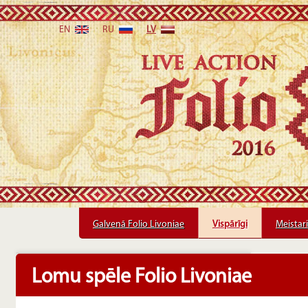
EN
RU
LV
Galvenā Folio Livoniae
Galvenā Folio Livoniae
Vispārīgi
Vispārīgi
Meistari
Meistari
Lomu spēle Folio Livoniae