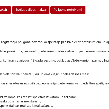
raksts
Spēles dalības maksa
Poligona noteikumi
ja reģistrācija poligonā nozīmē, ka spēlētājs pilnībā piekrīt noteikumiem un 
dalītos pasākumā, jāiesniedz pieteikums spēlēs vietnē un jūsu iesniegumam 
eki, kuri nav sasnieguši 18 gadu vecumu, pakļaujas „Noteikumiem par nepiln
ek pielaisti tikai spēlētāji, kuri ir iemaksājuši spēles dalības maksu.
 kas ir ieradusies uz spēli bez iepriekšēja pieteikuma, var piedalīties spēlē, i
r brīva loma, kas atbilst spēlētāja izskatam un tērpam;
saskaņošanas ar meistariem;
spēles dalības maksas iemaksāšanas.