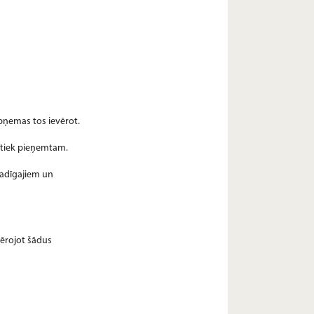
apņemas tos ievērot.
jātiek pieņemtam.
gadīgajiem un
evērojot šādus