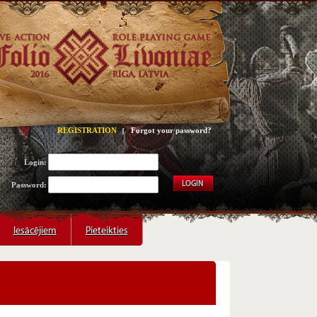
REGISTRATION
Forgot your password?
Login:
Password:
LOGIN
Iesācējiem
Iesācējiem
Pieteikties
Pieteikties