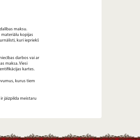
a dalības maksu.
 materiālu kopijas
nālisti, kuri iepriekš
mniecības darbos vai ar
as maksa. Viesi
ntifikācijas kartes.
devumus, kurus tiem
ir jāizpilda meistaru