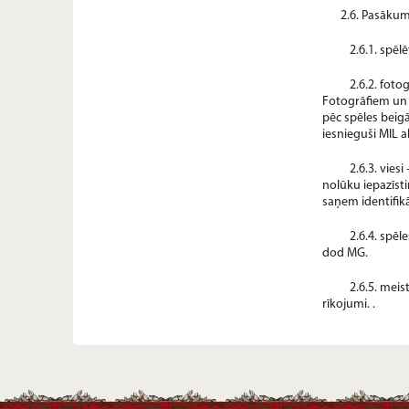
2.6. Pasākuma
2.6.1. spēl
2.6.2. foto
Fotogrāfiem un 
pēc spēles beigā
iesnieguši MIL 
2.6.3. vies
nolūku iepazīsti
saņem identifikā
2.6.4. spē
dod MG.
2.6.5. meis
rīkojumi. .