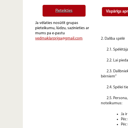
Pieteikties
Vispārīgs ap
Ja vēlaties nosūtīt grupas
pieteikumu, lūdzu, sazinieties ar
mums pa e-pastu
vedmaklarpriga@gmail.com
2. Dalība spēlē
2.1. Spēlētā
2.2. Lai pie
2.3. Dalībni
bērniem”
2.4. Spēlei ti
2.5. Persona,
noteikumus:
Ja i
Pēc 
Pēc 