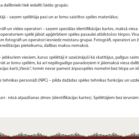
 dalībnieki tiek iedalīti šādās grupās:
ētāji – saņem spēlētāja pasi un ar lomu saistītos spēles materiālus;
grāfi un video operatori – saņem speciālas identifikācijas kartes, maksā vies
operatoriem spēlē jābūt apģērbtiem spēles pasaulei atbilstošos tērpos. Visu
m fotogrāfi un operatori iesniedz meistaru grupai. Fotogrāfi, operatori un žur
akreditācijas pieteikumu, dalības maksu nemaksā.
i – jebkuriem viesiem, kurus spēlētāji ir uzaicinājuši kā skatītājus, palīgus sai
nāt ar lomu spēlēm, kā arī nepilngadīgo pavadoņiem ir jāiemaksā viesa dalīb
cijas karti „Viesis”, tomēr nevar pamest ārpusspēles nometni bez tērpa un ide
les tehnikas personāži (NPC) – pilda dažādas spēles tehnikas funkcijas un uz
tari - nēsā atpazīšanas zīmes (identifikācijas kartes). Spēlētājiem bez ierunām 