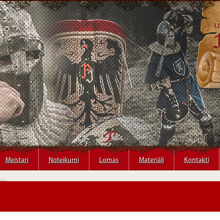
Meistari
Meistari
Noteikumi
Noteikumi
Lomas
Lomas
Materiāli
Materiāli
Kontakti
Kontakti