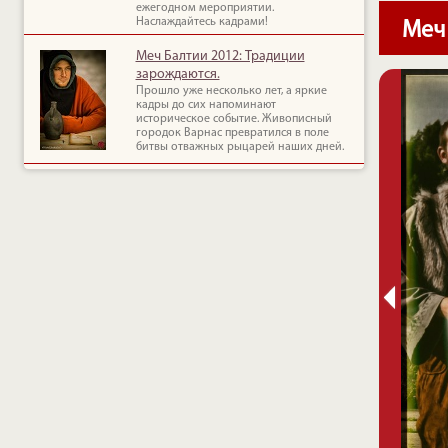
ежегодном мероприятии.
Наслаждайтесь кадрами!
Меч
Меч Балтии 2012: Традиции
зарождаются.
Прошло уже несколько лет, а яркие
кадры до сих напоминают
историческое событие. Живописный
городок Варнас превратился в поле
битвы отважных рыцарей наших дней.