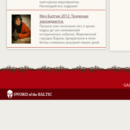
ежегодном мероприятии.
Наслаждайтесь кадрами!
Меч Балтии 2012: Традиции
зарождаются.
Прошло уже несколько лет, а яркие
кадры до сих напоминают
историческое событие. Живописный
городок Варнас превратился в поле
битвы отважных рыцарей наших дней.
GA