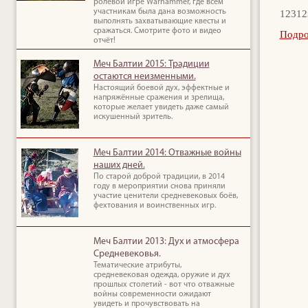
ролевой игре Warhammer, где всем
участникам была дана возможность
12312
выполнять захватывающие квесты и
сражаться. Смотрите фото и видео
Подро
отчёт!
Меч Балтии 2015: Традиции
остаются неизменными.
Настоящий боевой дух, эффектные и
напряжённые сражения и зрелища,
которые желает увидеть даже самый
искушенный зритель.
Меч Балтии 2014: Отважные войны
наших дней.
По старой доброй традиции, в 2014
году в мероприятии снова приняли
участие ценители средневековых боёв,
фехтования и воинственных игр.
Меч Балтии 2013: Дух и атмосфера
Средневековья.
Тематические атрибуты,
средневековая одежда, оружие и дух
прошлых столетий - вот что отважные
войны современности ожидают
увидеть и прочувствовать на