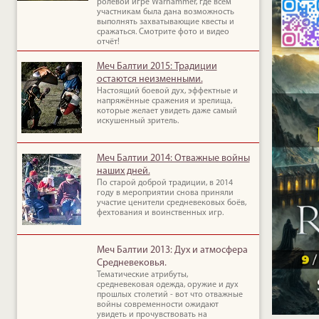
ролевой игре Warhammer, где всем
участникам была дана возможность
выполнять захватывающие квесты и
сражаться. Смотрите фото и видео
отчёт!
Меч Балтии 2015: Традиции
остаются неизменными.
Настоящий боевой дух, эффектные и
напряжённые сражения и зрелища,
которые желает увидеть даже самый
искушенный зритель.
Меч Балтии 2014: Отважные войны
наших дней.
По старой доброй традиции, в 2014
году в мероприятии снова приняли
участие ценители средневековых боёв,
фехтования и воинственных игр.
Меч Балтии 2013: Дух и атмосфера
Средневековья.
Тематические атрибуты,
средневековая одежда, оружие и дух
прошлых столетий - вот что отважные
войны современности ожидают
увидеть и прочувствовать на