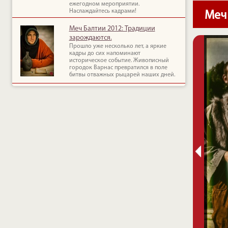
ежегодном мероприятии.
Наслаждайтесь кадрами!
Меч
Меч Балтии 2012: Традиции
зарождаются.
Прошло уже несколько лет, а яркие
кадры до сих напоминают
историческое событие. Живописный
городок Варнас превратился в поле
битвы отважных рыцарей наших дней.