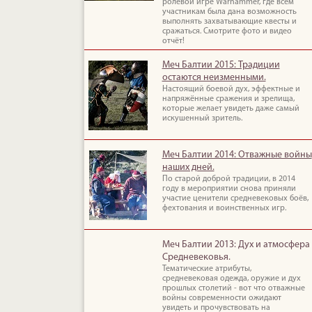
ролевой игре Warhammer, где всем
участникам была дана возможность
выполнять захватывающие квесты и
сражаться. Смотрите фото и видео
отчёт!
Меч Балтии 2015: Традиции
остаются неизменными.
Настоящий боевой дух, эффектные и
напряжённые сражения и зрелища,
которые желает увидеть даже самый
искушенный зритель.
Меч Балтии 2014: Отважные войны
наших дней.
По старой доброй традиции, в 2014
году в мероприятии снова приняли
участие ценители средневековых боёв,
фехтования и воинственных игр.
Меч Балтии 2013: Дух и атмосфера
Средневековья.
Тематические атрибуты,
средневековая одежда, оружие и дух
прошлых столетий - вот что отважные
войны современности ожидают
увидеть и прочувствовать на