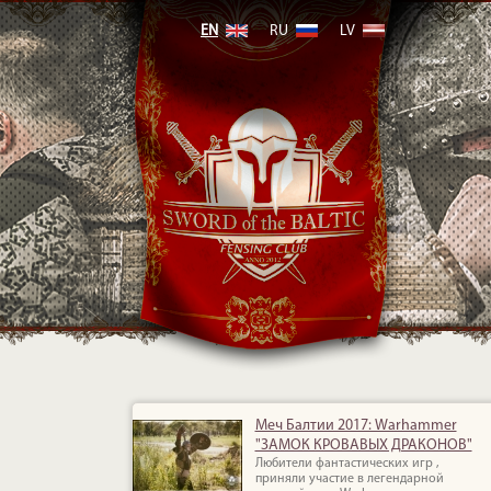
EN
RU
LV
Меч Балтии 2017: Warhammer
"ЗАМОК КРОВАВЫХ ДРАКОНОВ"
Любители фантастических игр ,
приняли участие в легендарной