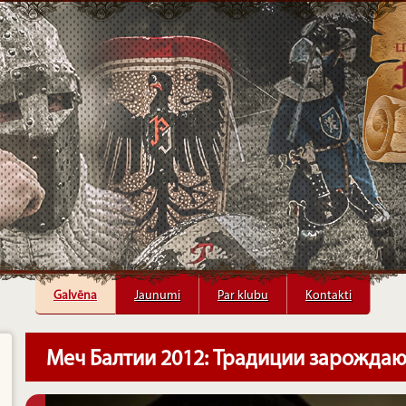
Galvēna
Galvēna
Jaunumi
Jaunumi
Par klubu
Par klubu
Kontakti
Kontakti
Меч Балтии 2012: Традиции зарождаю